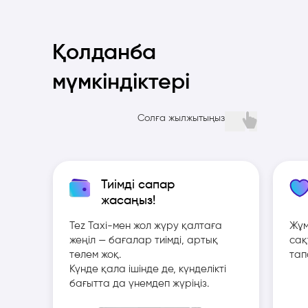
Қолданба
мүмкіндіктері
Солға жылжытыңыз
Тиімді сапар
Қолданба
жасаңыз!
Tez Taxi-мен жол жүру қалтаға
Жұм
мүмкіндіктері
жеңіл — бағалар тиімді, артық
сақ
төлем жоқ.
тап
Күнде қала ішінде де, күнделікті
бағытта да үнемдеп жүріңіз.