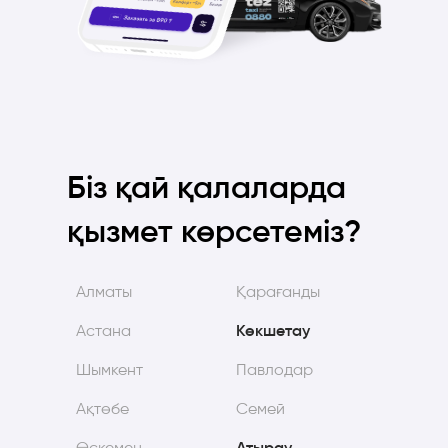
Біз қай қалаларда
қызмет көрсетеміз?
Алматы
Қарағанды
Астана
Көкшетау
Шымкент
Павлодар
Ақтөбе
Семей