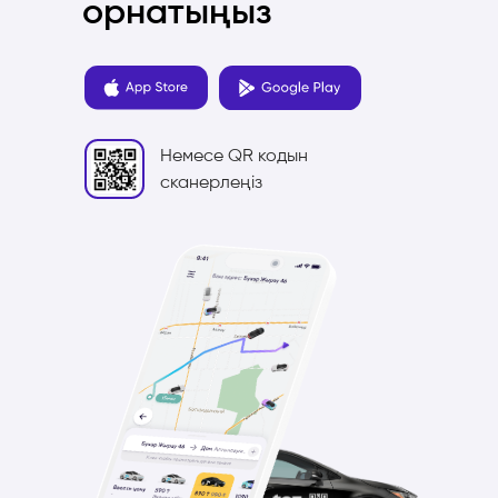
орнатыңыз
Немесе QR кодын
сканерлеңіз