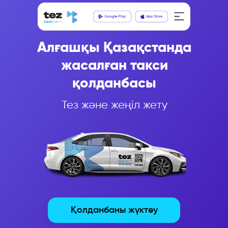
Алғашқы Қазақстанда
жасалған такси
қолданбасы
Тез және жеңіл жету
Қолданбаны жүктеу