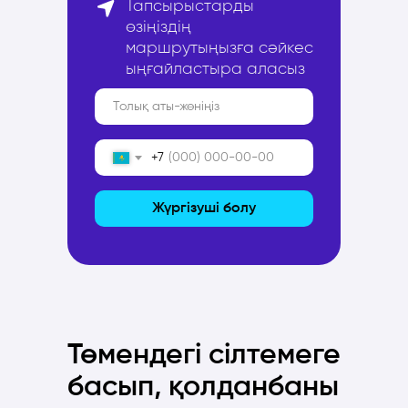
Тапсырыстарды
өзіңіздің
маршрутыңызға сәйкес
ыңғайластыра аласыз
+7
Жүргізуші болу
Төмендегі сілтемеге
басып, қолданбаны