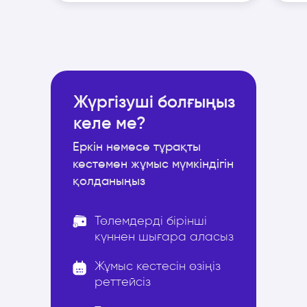
Жүргізуші болғыңыз
келе ме?
Еркін немесе тұрақты
кестемен жұмыс мүмкіндігін
қолданыңыз
Төлемдерді бірінші
күннен шығара аласыз
Жұмыс кестесін өзіңіз
реттейсіз
Выстраивайте свой
график работы