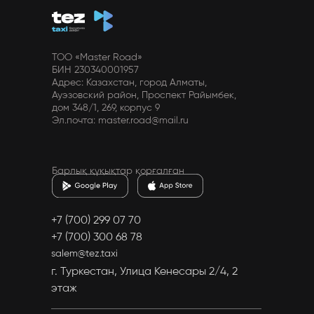
TOO «Master Road»
БИН 230340001957
Адрес: Казахстан, город Алматы,
Ауэзовский район, Проспект Райымбек,
дом 348/1, 269, корпус 9
Эл.почта: master.road@mail.ru
Барлық құқықтар қорғалған
+7 (700) 299 07 70
+7 (700) 300 68 78
salem@tez.taxi
г. Туркестан, Улица Кенесары 2/4, 2
этаж