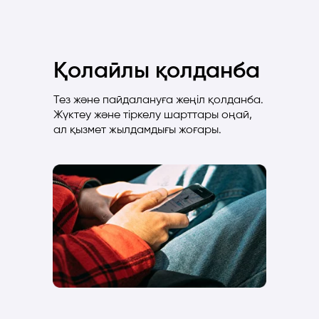
Қолайлы қолданба
Тез және пайдалануға жеңіл қолданба.
Жүктеу және тіркелу шарттары оңай,
ал қызмет жылдамдығы жоғары.