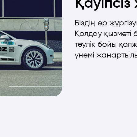
Қауіпсіз 
Біздің әр жүргіз
Қолдау қызметі
тәулік бойы қолж
үнемі жаңартылы