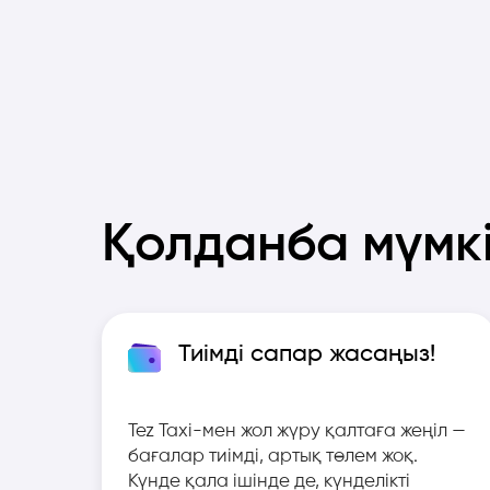
Қолданба мүмкі
Тиімді сапар жасаңыз!
Tez Taxi-мен жол жүру қалтаға жеңіл —
бағалар тиімді, артық төлем жоқ.
Күнде қала ішінде де, күнделікті