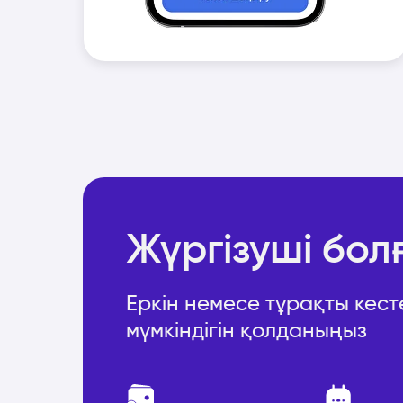
Жүргізуші бол
Еркін немесе тұрақты кес
мүмкіндігін қолданыңыз