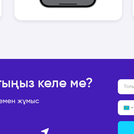
ғыңыз келе ме?
темен жұмыс