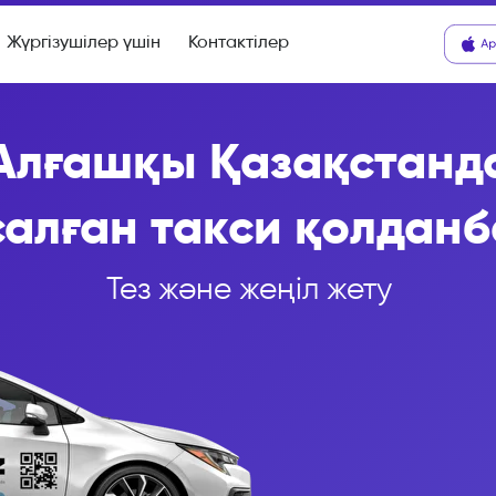
Жүргізушілер үшін
Контактілер
Алғашқы Қазақстанд
алған такси қолдан
Тез және жеңіл жету