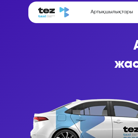
Артықшылықтары
жас