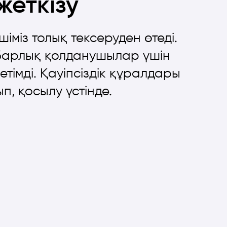
жеткізу
ушіміз толық тексеруден өтеді.
 барлық қолданушылар үшін
етімді. Қауіпсіздік құралдары
п, қосылу үстінде.