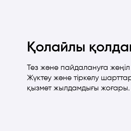
Қолайлы қолда
Тез және пайдалануға жеңіл
Жүктеу және тіркелу шартта
қызмет жылдамдығы жоғары.