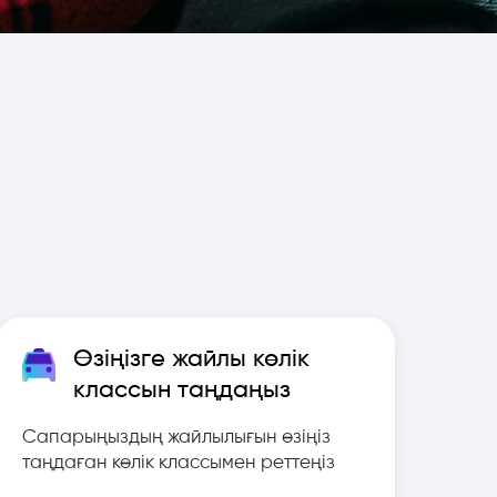
Өзіңізге жайлы көлік
классын таңдаңыз
Сапарыңыздың жайлылығын өзіңіз
таңдаған көлік классымен реттеңіз