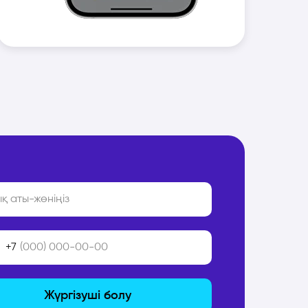
+7
Жүргізуші болу