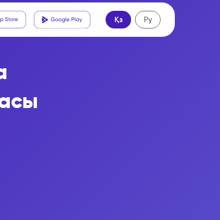
Қз
Ру
а
басы